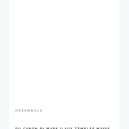
PRÉAMBULE
DU CANON R5 MARK II AUX TEMPLES MAYAS